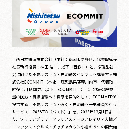
西日本鉄道株式会社（本社：福岡市博多区、代表取締役
社長執行役員：林田 浩一、以下「西鉄」）と、循環型社
会に向けた不要品の回収・再流通のインフラを構築する株
式会社ECOMMIT（本社： 鹿児島県薩摩川内市、代表取
締役：川野 輝之、以下「ECOMMIT」）は、地域の廃棄
量の削減・資源循環への貢献を目的として、ECOMMITが
提供する、不要品の回収・選別・再流通を一気通貫で行う
サービス「PASSTO（パスト）」を、2023年12月1日よ
り、ソラリアプラザ／ソラリアステージ／レイリア大橋／
エマックス・クルメ／チャチャタウン小倉の５つの商業施